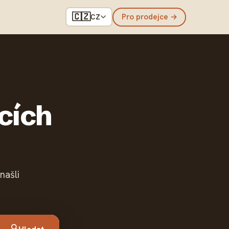
🇨🇿
Pro prodejce →
CZ
ících
našli
🔍