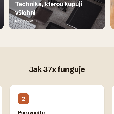
Technika, kterou kupují
všichni
Nakupovat →
Jak 37x funguje
2
Porovnejte