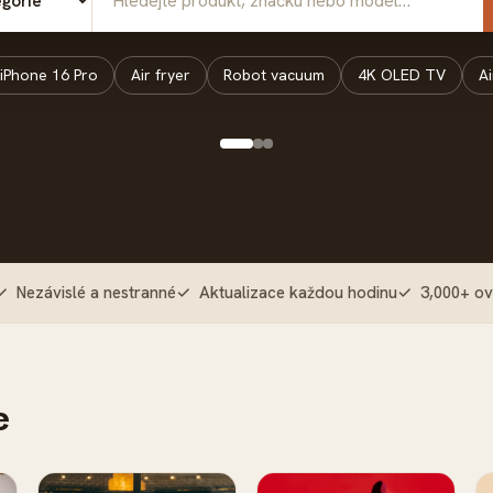
ie
iPhone 16 Pro
Air fryer
Robot vacuum
4K OLED TV
A
✓ Nezávislé a nestranné
✓ Aktualizace každou hodinu
✓ 3,000+ ov
e