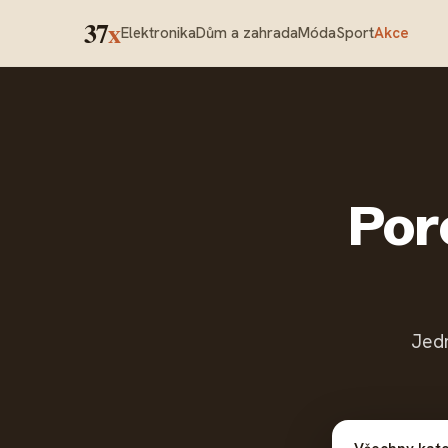
37
x
Elektronika
Dům a zahrada
Móda
Sport
Akce
Poro
Jedn