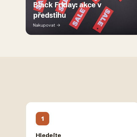
Black Friday: akce v
předstihu
Nakupovat →
1
Hledejte