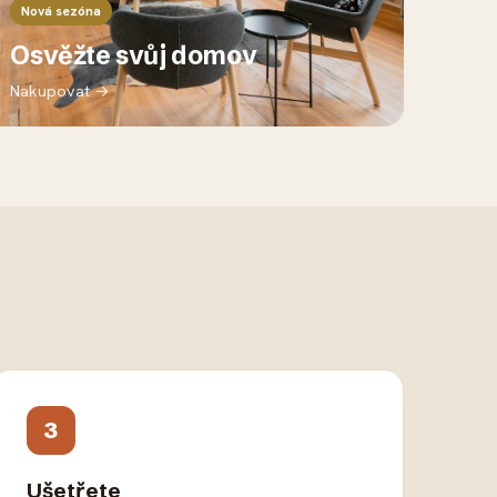
Nová sezóna
Osvěžte svůj domov
Nakupovat →
3
Ušetřete