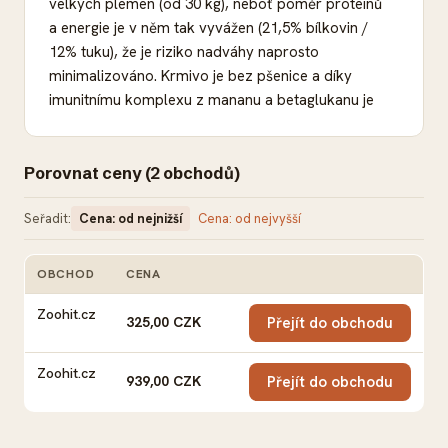
velkých plemen (od 30 kg), neboť poměr proteinů
a energie je v něm tak vyvážen (21,5% bílkovin /
12% tuku), že je riziko nadváhy naprosto
minimalizováno. Krmivo je bez pšenice a díky
imunitnímu komplexu z mananu a betaglukanu je
stabilizována střevní flóra a posílen imunitní
systém. Velcí psi mají sklony k nadváze a potřebují
tak lehce stravitelné krmivo s optimální
Porovnat ceny (2 obchodů)
koncentrací energie. bosch Maxi Adult se skládá z
Seřadit:
pečlivě vybraných přísad a surovin, které z něj díky
Cena: od nejnižší
Cena: od nejvyšší
jemnému výrobnímu procesu dělají chutnou a
velmi kvalitní stravu. Komponenty živočišného
OBCHOD
CENA
AKCE
původu pocházejí výhradně ze zvířat vhodných
Zoohit.cz
pro lidskou spotřebu. Tvar granulí a jejich velikost
325,00 CZK
Přejít do obchodu
jsou speciálně upraveny pro chrup větších psů,
přidané extrakty z mušlí optimálně pečují o zdraví
Zoohit.cz
939,00 CZK
Přejít do obchodu
kloubů a chrupavek. K ochraně životně důležitých,
ale velmi citlivých vitamínů a nezbytných mastných
kyselin, obsahuje krmivo kombinaci tokoferolů