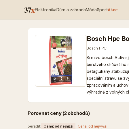
37
x
Elektronika
Dům a zahrada
Móda
Sport
Akce
Bosch Hpc Bos
Bosch HPC
Krmivo bosch Active 
čerstvého drůbežího m
betaglukany stabilizuj
speciální stravu se z
zpracováním a uchováv
výhradně z volných ch
přidány tokoferoly př
– a navíc za výhodnou
podávající vysoké výk
Porovnat ceny (2 obchodů)
čerstvého drůbežího m
Seřadit:
Cena: od nejnižší
Cena: od nejvyšší
betaglukany: stabilizu