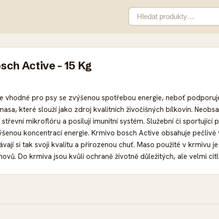
ch Active - 15 Kg
je vhodné pro psy se zvýšenou spotřebou energie, neboť podporuje
asa, které slouží jako zdroj kvalitních živočišných bílkovin. Neobs
í střevní mikroflóru a posilují imunitní systém. Služební či sportujíc
výšenou koncentrací energie. Krmivo bosch Active obsahuje pečlivě
ají si tak svoji kvalitu a přirozenou chuť. Maso použité v krmivu j
ovů. Do krmiva jsou kvůli ochraně životně důležitých, ale velmi cit
írodního původu. Můžete si být zcela jisti, že svému čtyřnohému mi
 cenu. Přednosti krmiva bosch Active: kvalitní kompletní krmivo p
ony: zvýšená koncentrace energie pro výdrž a zvýšenou výkonnost, 
asa: kvalitní zdroj živočišných bílkovin bez pšenice: zcela bez p
jí střevní mikroflóru, posilují imunitní sytém, zvyšují odolnost prot