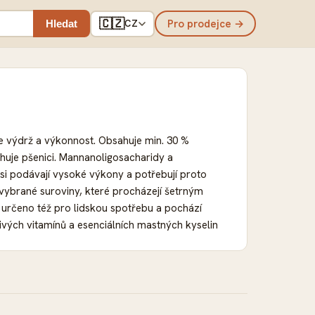
🇨🇿
Pro prodejce →
Hledat
CZ
 výdrž a výkonnost. Obsahuje min. 30 %
ahuje pšenici. Mannanoligosacharidy a
í psi podávají vysoké výkony a potřebují proto
 vybrané suroviny, které procházejí šetrným
e určeno též pro lidskou spotřebu a pochází
livých vitamínů a esenciálních mastných kyselin
láčkovi podáváte tu nejlepší, vyváženou stravu
ro dospělé a aktivní psy vhodné pro psy
pro služební či sportující psy min. 30 %
šenice a pšeničné mouky mannanoligosacharidy a
i stresu, pro dobrou kondici výtažek ze slávky