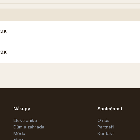
AKCE
CZK
CZK
Nákupy
Společnost
Elektronika
O nás
Dům a zahrada
Partneři
Móda
Kontakt