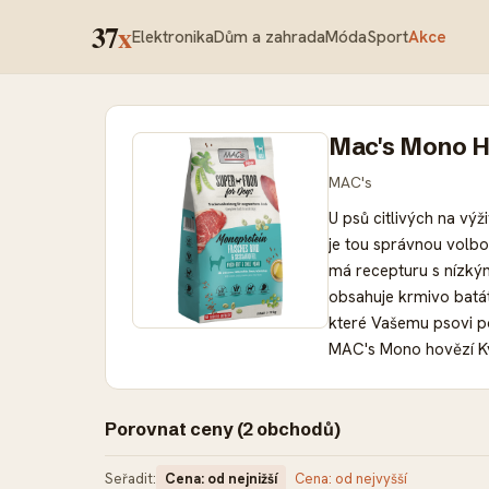
37
x
Elektronika
Dům a zahrada
Móda
Sport
Akce
Mac's Mono Ho
MAC's
U psů citlivých na vý
je tou správnou volbo
má recepturu s nízkým
obsahuje krmivo batá
které Vašemu psovi po
MAC's Mono hovězí Kva
vylučovací diety: Sin
vhodnou výživu Vyváž
srst Bez obilovin: vh
Porovnat ceny (2 obchodů)
Seřadit:
Cena: od nejnižší
Cena: od nejvyšší