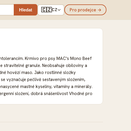
🇨🇿
Pro prodejce →
Hledat
CZ
o intolerancím. Krmivo pro psy MAC's Mono Beef
e stravitelné granule. Neobsahuje obiloviny a
né hovězí maso. Jako rostlinné složky
 se vyznačuje pečlivě sestaveným složením,
nenasycené mastné kyseliny, vitamíny a minerály.
ergenní složení, dobrá snášenlivost Vhodné pro
n Vysoký obsah masa: ideální pro druhově
a 3 a 6 mastnými kyselinami: podporují kůži a
aromat