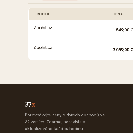
OBCHOD
CENA
Zoohit.cz
1.549,00 
Zoohit.cz
3.059,00 
37
x
Porovnávejte ceny v tisících obchodů ve
32 zemích. Zdarma, nezávisle a
aktualizováno každou hodinu.