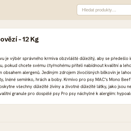
vězí - 12 Kg
živu je výběr správného krmiva obzvláště důležitý, aby se předešl
u, pokud chcete svému čtyřnohému příteli nabídnout kvalitní a lehc
 obsahem alergenů. Jediným zdrojem živočišných bílkovin je lahod
ty, lněné semínko, hrách a boby. Krmivo pro psy MAC's Mono Beef
skytne všechny důležité živiny a životně důležité látky, jako jsou 
litní granule pro dospělé psy Pro psy náchylné k alergiím: hypoal
gle-Protein receptura, hovězí jako jediný zdroj živočišných bílkovi
ená směs: s čerstvým hovězím, batátami a lněným semínkem S omeg
odné pro psy s odpovídajícími intolerancemi Bez umělých barviv a 