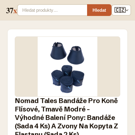
37
x
🇨🇿
Hledat
Nomad Tales Bandáže Pro Koně
Flísové, Tmavě Modré -
Výhodné Balení Pony: Bandáže
(Sada 4 Ks) A Zvony Na Kopyta Z
Elastanu (Sada 2 Ks)