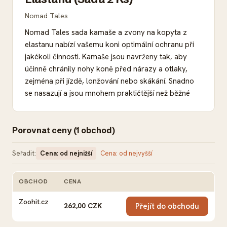
Nomad Tales
Nomad Tales sada kamaše a zvony na kopyta z
elastanu nabízí vašemu koni optimální ochranu při
jakékoli činnosti. Kamaše jsou navrženy tak, aby
účinně chránily nohy koně před nárazy a otlaky,
zejména při jízdě, lonžování nebo skákání. Snadno
se nasazují a jsou mnohem praktičtější než běžné
obvazy, takže jsou ideální pro použití na pastvině
nebo na poli. Zvony na kopyta v této sadě chrání
citlivou oblast přední části nohou vašeho koně.
Porovnat ceny (1 obchod)
Účinně zabraňují tomu, aby váš kůň kopal zadníma
Seřadit:
nohama do polštářků předních končetin, a podšitá
Cena: od nejnižší
Cena: od nejvyšší
část zabraňuje odření. Tím je zajištěna optimální
ochrana citlivých struktur nad kopyty. Nomad
OBCHOD
CENA
AKCE
Tales sada kamaše a zvony na kopyta z elastanu:
Zoohit.cz
Vysoce kvalitní sada zvonů na kopyta a kamaší pro
262,00 CZK
Přejít do obchodu
koně K dispozici v sadách po 2 kusech: 2 kopytní