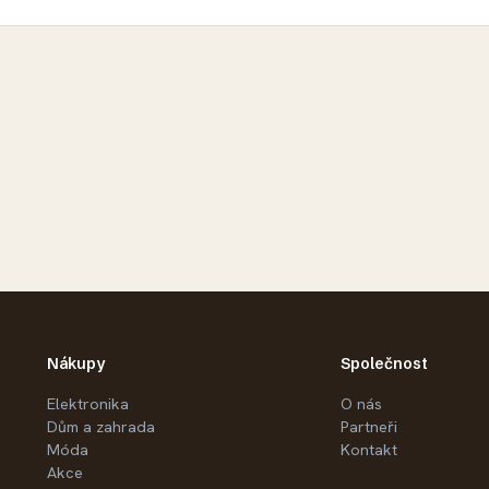
Nákupy
Společnost
Elektronika
O nás
Dům a zahrada
Partneři
Móda
Kontakt
Akce