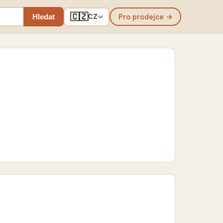
🇨🇿
Pro prodejce →
Hledat
CZ