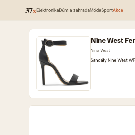
37
x
Elektronika
Dům a zahrada
Móda
Sport
Akce
Nine West Fe
Nine West
Sandály Nine West W