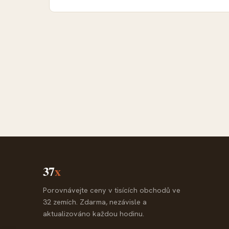
37
x
Porovnávejte ceny v tisících obchodů ve
32 zemích. Zdarma, nezávisle a
aktualizováno každou hodinu.