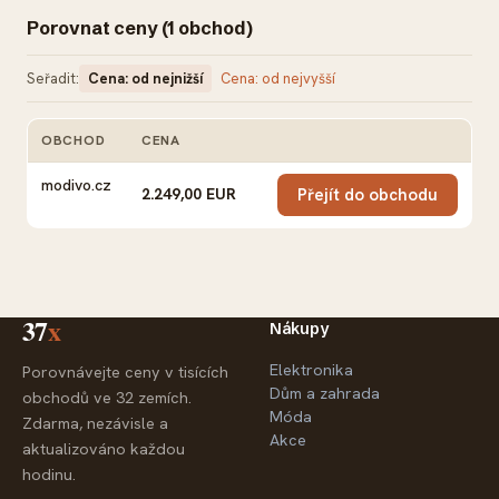
Porovnat ceny (1 obchod)
Seřadit:
Cena: od nejnižší
Cena: od nejvyšší
OBCHOD
CENA
AKCE
modivo.cz
2.249,00 EUR
Přejít do obchodu
37
x
Nákupy
Elektronika
Porovnávejte ceny v tisících
Dům a zahrada
obchodů ve 32 zemích.
Móda
Zdarma, nezávisle a
Akce
aktualizováno každou
hodinu.