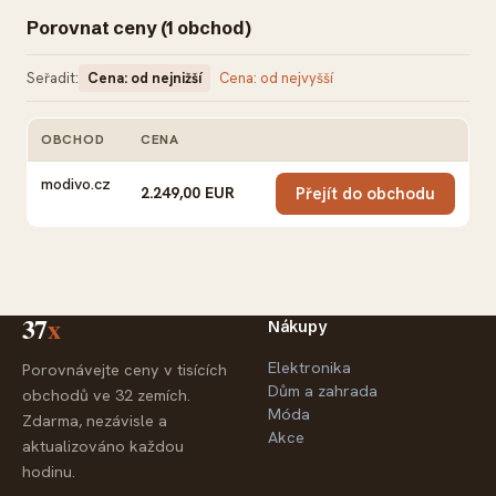
Porovnat ceny (1 obchod)
Seřadit:
Cena: od nejnižší
Cena: od nejvyšší
OBCHOD
CENA
AKCE
modivo.cz
2.249,00 EUR
Přejít do obchodu
37
x
Nákupy
Elektronika
Porovnávejte ceny v tisících
Dům a zahrada
obchodů ve 32 zemích.
Móda
Zdarma, nezávisle a
Akce
aktualizováno každou
hodinu.