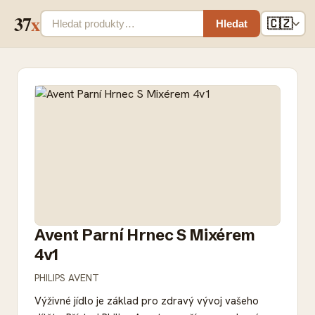
37
x
🇨🇿
Hledat
Avent Parní Hrnec S Mixérem
4v1
PHILIPS AVENT
Výživné jídlo je základ pro zdravý vývoj vašeho