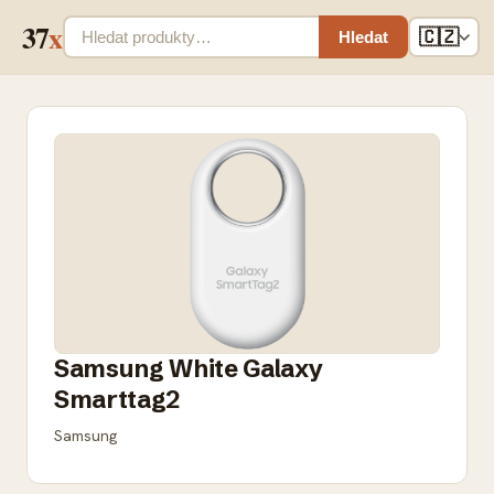
37
x
🇨🇿
Hledat
Samsung White Galaxy
Smarttag2
Samsung