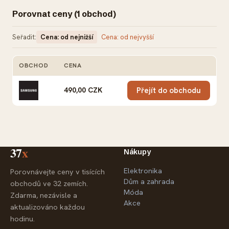
Porovnat ceny (1 obchod)
Seřadit:
Cena: od nejnižší
Cena: od nejvyšší
OBCHOD
CENA
AKCE
490,00 CZK
Přejít do obchodu
37
x
Nákupy
Elektronika
Porovnávejte ceny v tisících
Dům a zahrada
obchodů ve 32 zemích.
Móda
Zdarma, nezávisle a
Akce
aktualizováno každou
hodinu.