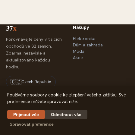
37
x
Nákupy
Elektronika
Porovnávejte ceny v tisících
Dům a zahrada
obchodů ve 32 zemích.
Móda
Zdarma, nezávisle a
Akce
aktualizováno každou
hodinu.
🇨🇿
Czech Republic
Používáme soubory cookie ke zlepšení vašeho zážitku. Své
preference můžete spravovat níže.
Společnost
Právní informace
O nás
Ochrana soukromí
Přijmout vše
Odmítnout vše
Partneři
Spravovat preference
Kontakt
© 2026 37x — Srovnávač cen
37x.com is part of 30m Limited