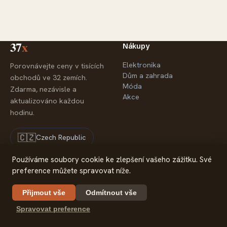
37
x
Nákupy
Elektronika
Porovnávejte ceny v tisících
Dům a zahrada
obchodů ve 32 zemích.
Móda
Zdarma, nezávisle a
Akce
aktualizováno každou
hodinu.
🇨🇿
Czech Republic
Používáme soubory cookie ke zlepšení vašeho zážitku. Své
preference můžete spravovat níže.
Společnost
Právní informace
O nás
Ochrana soukromí
Přijmout vše
Odmítnout vše
Partneři
Spravovat preference
Kontakt
© 2026 37x — Srovnávač cen
37x.com is part of 30m Limited