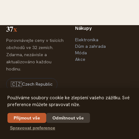
37
x
Nákupy
Elektronika
Porovnávejte ceny v tisících
Dům a zahrada
obchodů ve 32 zemích.
Móda
Zdarma, nezávisle a
Akce
aktualizováno každou
hodinu.
🇨🇿
Czech Republic
Používáme soubory cookie ke zlepšení vašeho zážitku. Své
preference můžete spravovat níže.
Společnost
Právní informace
O nás
Ochrana soukromí
Přijmout vše
Odmítnout vše
Partneři
Spravovat preference
Kontakt
© 2026 37x — Srovnávač cen
37x.com is part of 30m Limited